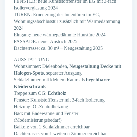
FENSTER: neue Kunststofffenster im EG mit 3-fach
Isolierverglasung 2024
TÜREN: Erneuerung der Innentüren im EG,
Wohnungsabschlusstür zusätzlich mit Wärmedämmung
2024
Eingang: neue wärmegedämmte Haustüre 2024
FASSADE: neuer Anstrich 2025
Dachterrasse: ca. 30 m² – Neugestaltung 2025
AUSSTATTUNG
Wohnzimmer: Dielenboden,
Neugestaltung Decke mit
Halogen-Spots
, separater Ausgang
Schlafzimmer: mit kleinem Raum als
begehbarer
Kleiderschrank
Treppe zum OG:
Echtholz
Fenster: Kunststofffenster mit 3-fach Isolierung
Heizung: Öl-Zentralheizung
Bad: mit Badewanne und Fenster
(Modernisierungsbedarf)
Balkon: von 1 Schlafzimmer erreichbar
Dachterrasse: von 1 weiteren Zimmer erreichbar