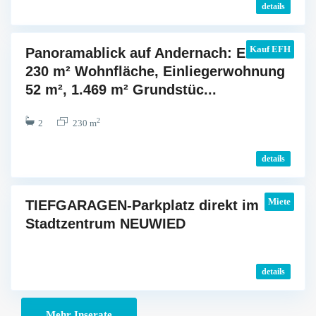
details
h
Kauf
EFH
Panoramablick auf Andernach: EFH mit
N
230 m² Wohnfläche, Einliegerwohnung
e
52 m², 1.469 m² Grundstüc...
u
w
2
2
230 m
i
e
details
d
Miete
TIEFGARAGEN-Parkplatz direkt im
Stadtzentrum NEUWIED
details
Mehr Inserate