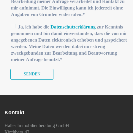
Bearbeitung meiner Anfrage verarbeitet und Kontakt zu
mir aufnimmt. Die Einwilligung kann ich jederzeit ohne
Angaben von Gründen widerrufen.*
Ja, ich habe die
Datenschutzerklärung
zur Kenntnis
genommen und bin damit einverstanden, dass die von mir
angegebenen Daten elektronisch erhoben und gespeichert
werden. Meine Daten werden dabei nur streng
zweckgebunden zur Bearbeitung und Beantwortung
meiner Anfrage benutzt.*
Kontakt
Haller Immobilienberatung GmbH
Kirchberg 42