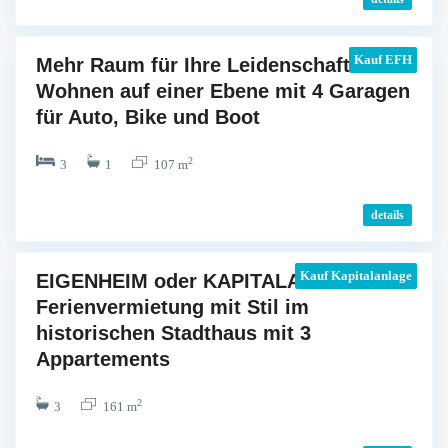
g
A
n
Kauf
EFH
Mehr Raum für Ihre Leidenschaft:
d
Wohnen auf einer Ebene mit 4 Garagen
e
für Auto, Bike und Boot
r
n
2
3
1
107 m
a
c
details
h
A
Kauf
Kapitalanlage
EIGENHEIM oder KAPITALANLAGE:
n
Ferienvermietung mit Stil im
d
historischen Stadthaus mit 3
e
Appartements
r
n
2
3
161 m
a
c