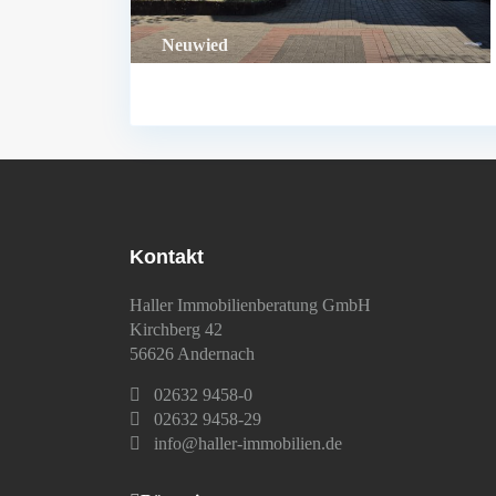
Neuwied
Kontakt
Haller Immobilienberatung GmbH
Kirchberg 42
56626 Andernach
02632 9458-0
02632 9458-29
info@haller-immobilien.de