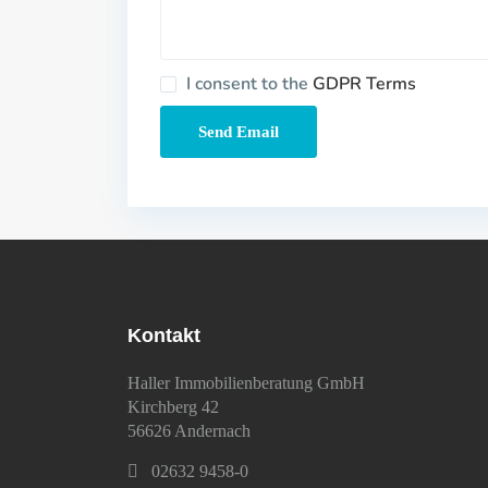
I consent to the
GDPR Terms
Kontakt
Haller Immobilienberatung GmbH
Kirchberg 42
56626 Andernach
02632 9458-0