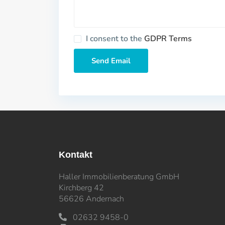
I consent to the
GDPR Terms
Kontakt
Haller Immobilienberatung GmbH
Kirchberg 42
56626 Andernach
02632 9458-0