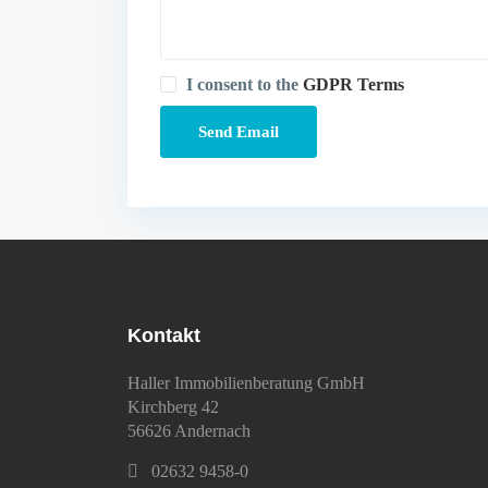
I consent to the
GDPR Terms
Kontakt
Haller Immobilienberatung GmbH
Kirchberg 42
56626 Andernach
02632 9458-0