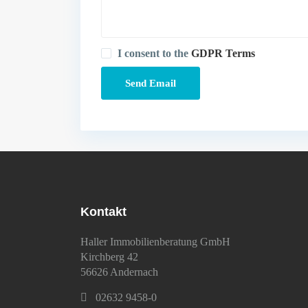
I consent to the
GDPR Terms
Kontakt
Haller Immobilienberatung GmbH
Kirchberg 42
56626 Andernach
02632 9458-0