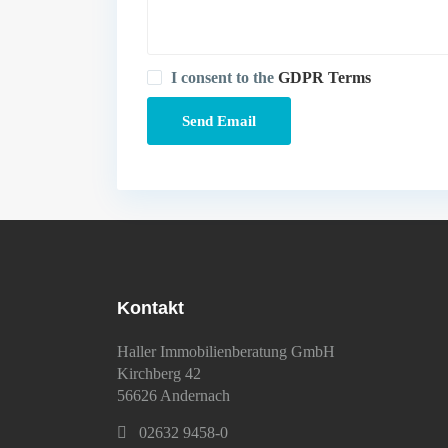
I consent to the
GDPR Terms
Kontakt
Haller Immobilienberatung GmbH
Kirchberg 42
56626 Andernach
02632 9458-0