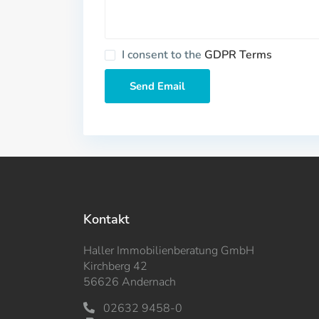
I consent to the
GDPR Terms
Kontakt
Haller Immobilienberatung GmbH
Kirchberg 42
56626 Andernach
02632 9458-0