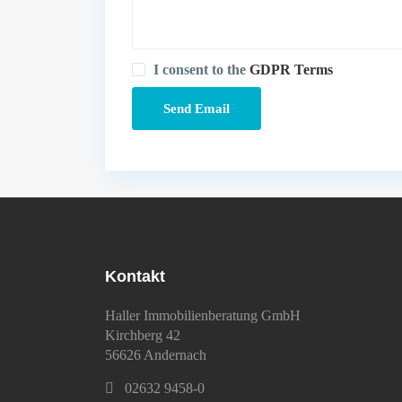
I consent to the
GDPR Terms
Kontakt
Haller Immobilienberatung GmbH
Kirchberg 42
56626 Andernach
02632 9458-0