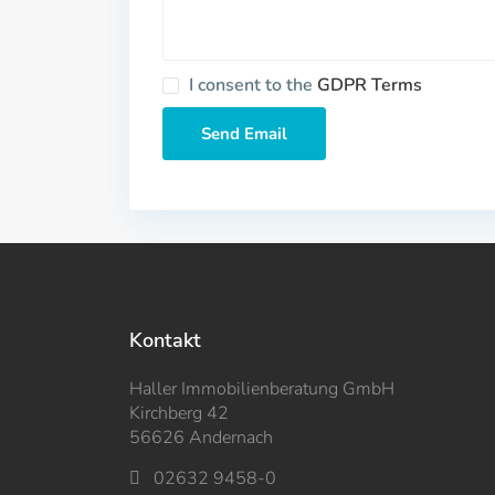
I consent to the
GDPR Terms
Kontakt
Haller Immobilienberatung GmbH
Kirchberg 42
56626 Andernach
02632 9458-0