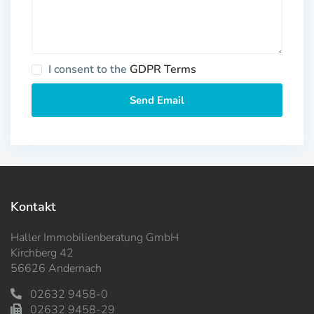
I consent to the
GDPR Terms
Kontakt
Haller Immobilienberatung GmbH
Kirchberg 42
56626 Andernach
02632 9458-0
02632 9458-29