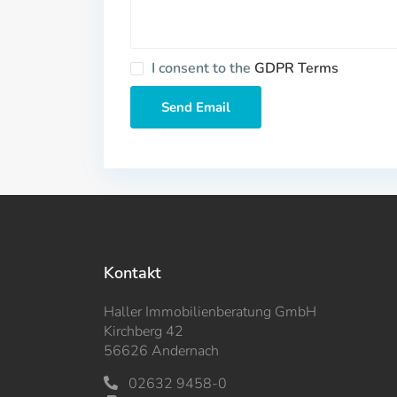
I consent to the
GDPR Terms
Kontakt
Haller Immobilienberatung GmbH
Kirchberg 42
56626 Andernach
02632 9458-0