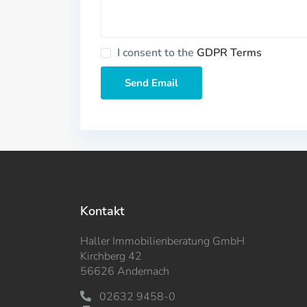
I consent to the
GDPR Terms
Kontakt
Haller Immobilienberatung GmbH
Kirchberg 42
56626 Andernach
02632 9458-0