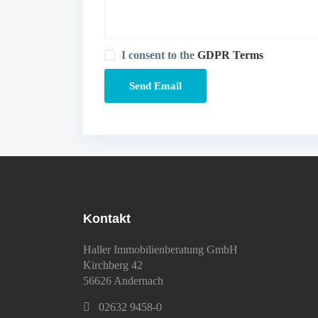
I consent to the
GDPR Terms
Kontakt
Haller Immobilienberatung GmbH
Kirchberg 42
56626 Andernach
02632 9458-0