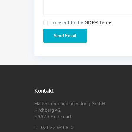
I consent to the
GDPR Terms
Kontakt
Haller Immobilienberatung GmbH
Kirchberg 42
56626 Andernach
02632 9458-0