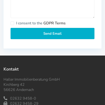
I consent to the
GDPR Terms
Kontakt
Haller Immobilienberatung GmbH
Kirchberg 42
56626 Andernach
02632 9458-0
02632 9458-29