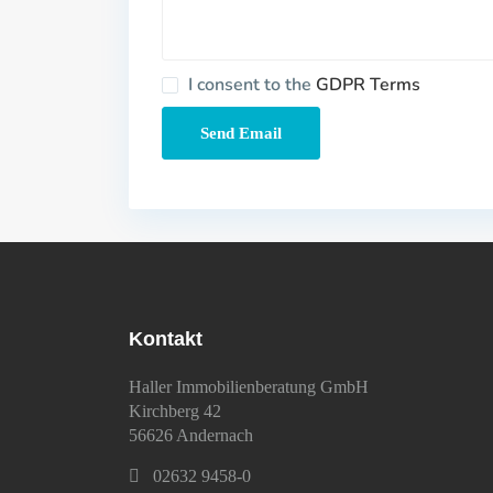
I consent to the
GDPR Terms
Kontakt
Haller Immobilienberatung GmbH
Kirchberg 42
56626 Andernach
02632 9458-0