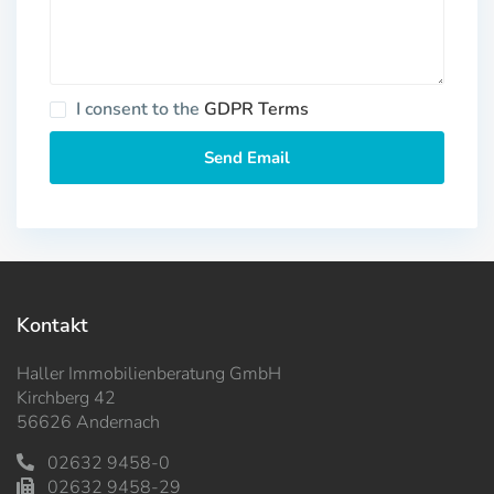
I consent to the
GDPR Terms
Kontakt
Haller Immobilienberatung GmbH
Kirchberg 42
56626 Andernach
02632 9458-0
02632 9458-29